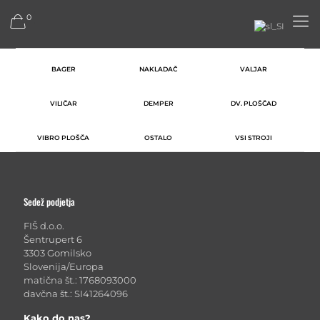
0
BAGER
NAKLADAČ
VALJAR
VILIČAR
DEMPER
DV. PLOŠČAD
VIBRO PLOŠČA
OSTALO
VSI STROJI
Sedež podjetja
FIŠ d.o.o.
Šentrupert 6
3303 Gomilsko
Slovenija/Europa
matična št.: 1768093000
davčna št.: SI41264096
Kako do nas?