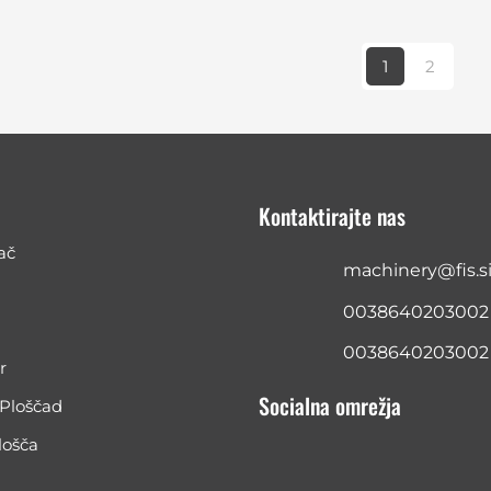
1
2
Kontaktirajte nas
ač
machinery@fis.s
0038640203002
0038640203002
r
Socialna omrežja
 Ploščad
lošča