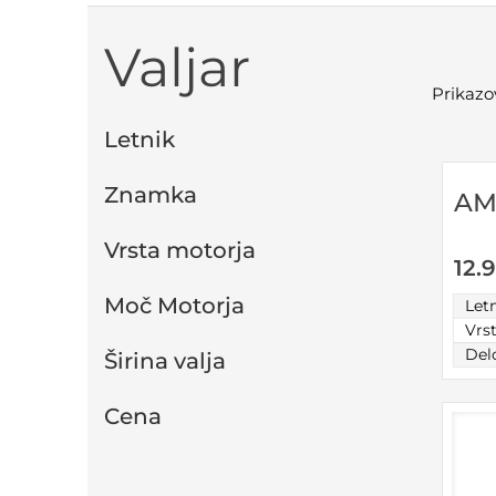
Valjar
Prikazo
Letnik
Znamka
AM
Vrsta motorja
12.
Moč Motorja
Let
Vrs
Del
Širina valja
Cena