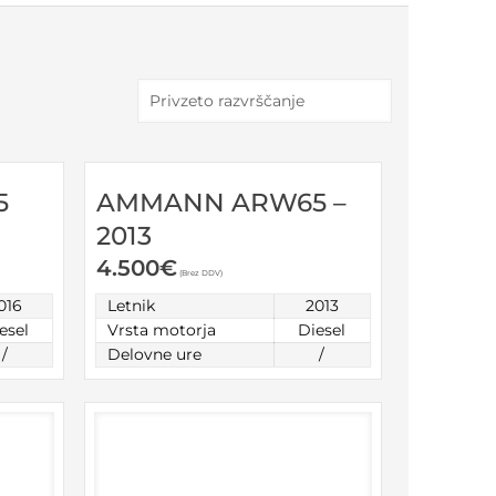
5
AMMANN ARW65 –
2013
4.500
€
(Brez DDV)
016
Letnik
2013
esel
Vrsta motorja
Diesel
/
Delovne ure
/