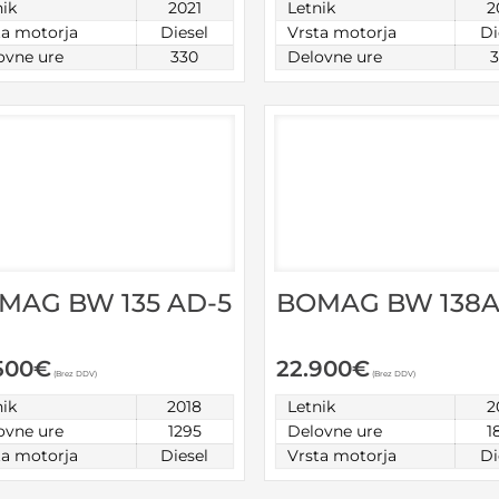
nik
2021
Letnik
2
ta motorja
Diesel
Vrsta motorja
Di
ovne ure
330
Delovne ure
BOMAG BW 138A
MAG BW 135 AD-5
22.900
€
500
€
(Brez DDV)
(Brez DDV)
Letnik
2
nik
2018
Delovne ure
1
ovne ure
1295
Vrsta motorja
Di
ta motorja
Diesel