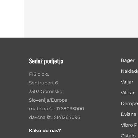
Sedež podjetja
Bager
Naklad
FIŠ d.o.o.
Valjar
Šentrupert 6
3303 Gomilsko
Viličar
Slovenija/Europa
Dempe
matična št.: 1768093000
Dvižna
davčna št.: SI41264096
Vibro P
Kako do nas?
Ostalo