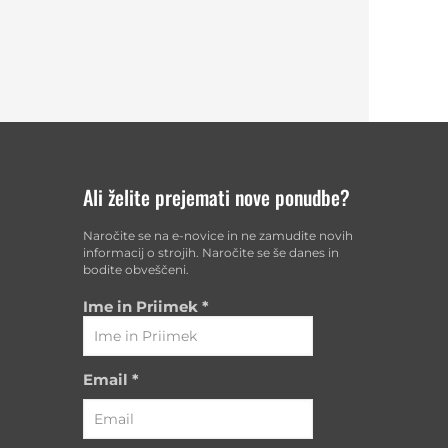
Ali želite prejemati nove ponudbe?
Naročite se na e-novice in ne zamudite novih
i
informacij o strojih. Naročite se še danes in
bodite obveščeni.
Ime in Priimek
*
Email
*