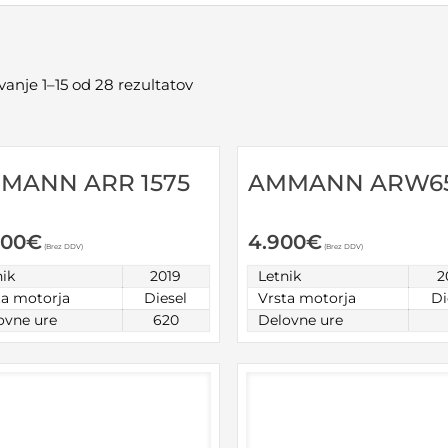
vanje 1–15 od 28 rezultatov
MANN ARR 1575
AMMANN ARW6
900
€
4.900
€
(Brez DDV)
(Brez DDV)
nik
2019
Letnik
2
ta motorja
Diesel
Vrsta motorja
Di
ovne ure
620
Delovne ure