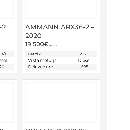
AMMANN ARX36-2 –
-2
2020
19.500
€
(Brez DDV)
Letnik
2020
9/11
Vrsta motorja
Diesel
esel
Delovne ure
695
20