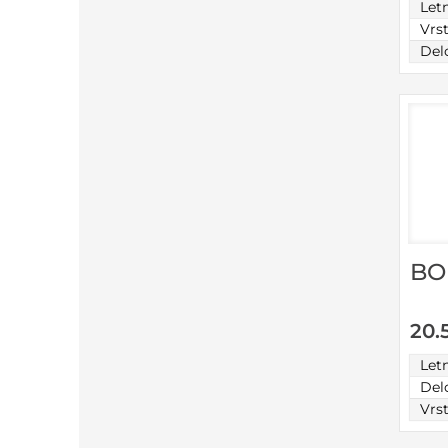
Let
Vrs
Del
BO
20.
Let
Del
Vrs