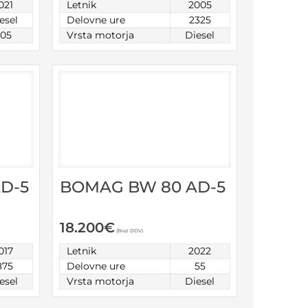
021
Letnik
2005
esel
Delovne ure
2325
305
Vrsta motorja
Diesel
D-5
BOMAG BW 80 AD-5
18.200
€
(Brez DDV)
017
Letnik
2022
875
Delovne ure
55
esel
Vrsta motorja
Diesel