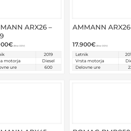
MANN ARX26 –
AMMANN ARX26
19
900
€
17.900
€
(Brez DDV)
(Brez DDV)
nik
2019
Letnik
201
ta motorja
Diesel
Vrsta motorja
Di
ovne ure
600
Delovne ure
2