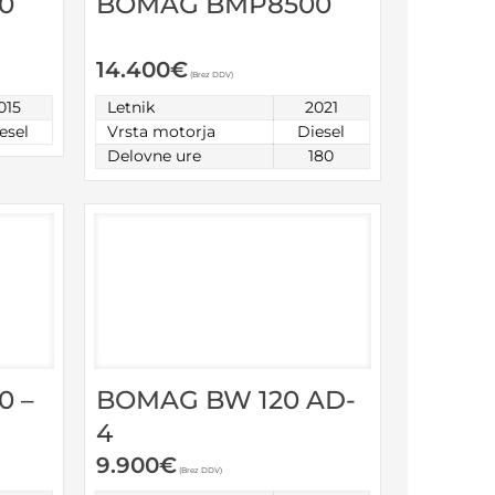
BOMAG BMP8500
0
14.400
€
(Brez DDV)
Letnik
2021
015
Vrsta motorja
Diesel
esel
Delovne ure
180
0 –
BOMAG BW 120 AD-
4
9.900
€
(Brez DDV)