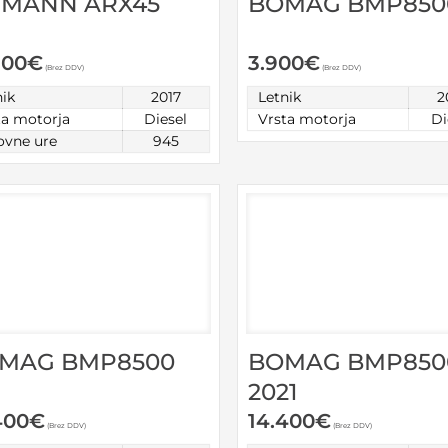
MANN ARX45
BOMAG BMP850
900
€
3.900
€
(Brez DDV)
(Brez DDV)
nik
2017
Letnik
2
ta motorja
Diesel
Vrsta motorja
Di
ovne ure
945
MAG BMP8500
BOMAG BMP850
2021
400
€
14.400
€
(Brez DDV)
(Brez DDV)