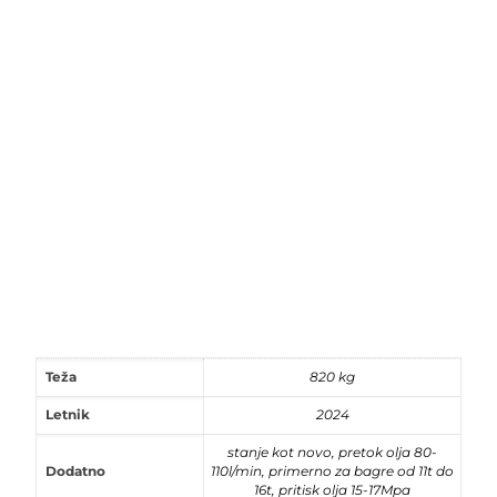
Teža
820 kg
Letnik
2024
stanje kot novo, pretok olja 80-
Dodatno
110l/min, primerno za bagre od 11t do
16t, pritisk olja 15-17Mpa