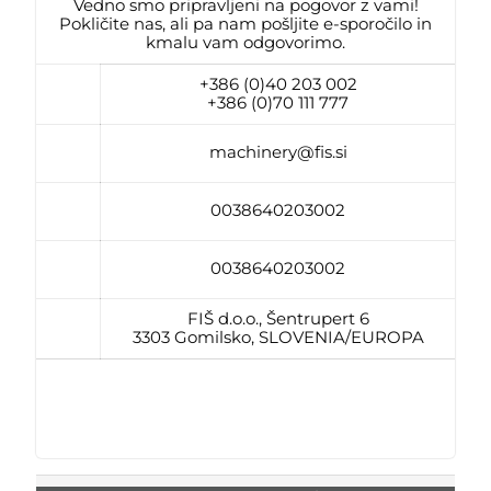
Vedno smo pripravljeni na pogovor z vami!
Pokličite nas, ali pa nam pošljite e-sporočilo in
kmalu vam odgovorimo.
+386 (0)40 203 002
+386 (0)70 111 777
machinery@fis.si
0038640203002
0038640203002
FIŠ d.o.o., Šentrupert 6
3303 Gomilsko, SLOVENIA/EUROPA