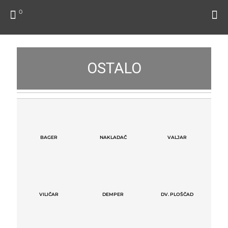
0
OSTALO
BAGER
NAKLADAČ
VALJAR
VILIČAR
DEMPER
DV. PLOŠČAD