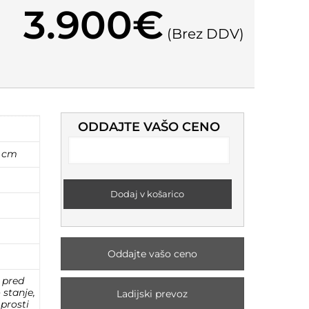
3.900
€
(Brez DDV)
ODDAJTE VAŠO CENO
0 cm
Dodaj v košarico
Oddajte vašo ceno
 pred
stanje,
Ladijski prevoz
 prosti