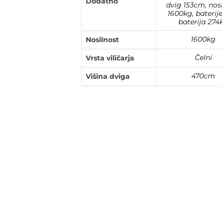
Dodatno
dvig 153cm, nos
1600kg, baterij
baterija 274
1600kg
Nosilnost
Čelni
Vrsta viličarja
470cm
Višina dviga