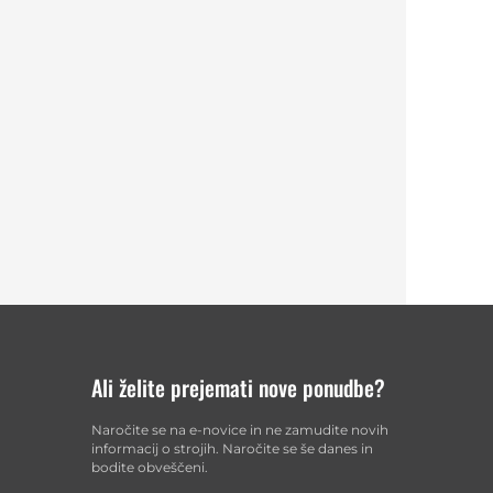
Ali želite prejemati nove ponudbe?
Naročite se na e-novice in ne zamudite novih
i
informacij o strojih. Naročite se še danes in
bodite obveščeni.