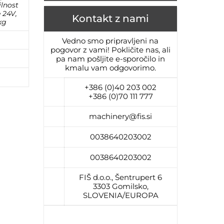
ilnost
e 24V,
Kontakt z nami
kg
Vedno smo pripravljeni na
pogovor z vami! Pokličite nas, ali
pa nam pošljite e-sporočilo in
kmalu vam odgovorimo.
+386 (0)40 203 002
+386 (0)70 111 777
machinery@fis.si
0038640203002
0038640203002
FIŠ d.o.o., Šentrupert 6
3303 Gomilsko,
SLOVENIA/EUROPA