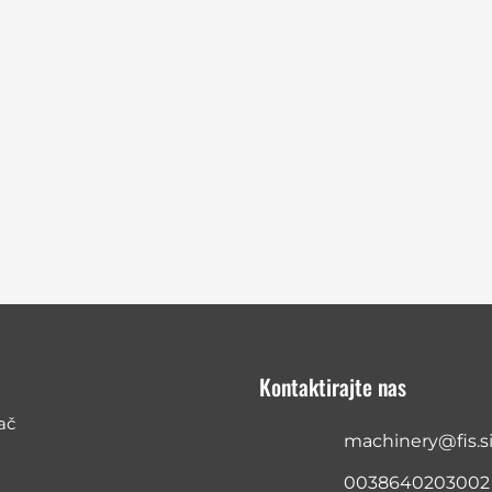
Kontaktirajte nas
ač
machinery@fis.s
0038640203002