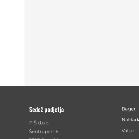
Sedež podjetja
Bager
Naklad
FIŠ d.o.o.
Valjar
Šentrupert 6