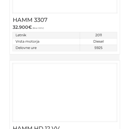
HAMM 3307
32.900
€
(Brez DDV)
Letnik
2011
Vrsta motorja
Diesel
Delovne ure
5925
HAMM HD 12 VV