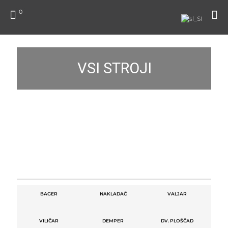
0
VSI STROJI
BAGER
NAKLADAČ
VALJAR
VILIČAR
DEMPER
DV. PLOŠČAD