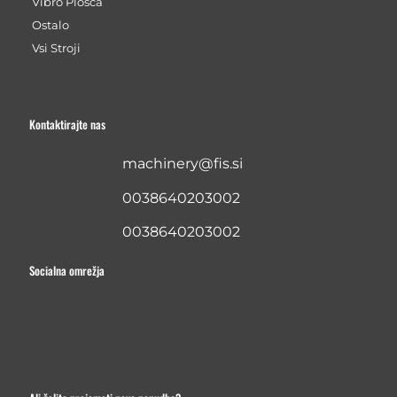
Vibro Plošča
Ostalo
Vsi Stroji
Kontaktirajte nas
machinery@fis.si
0038640203002
0038640203002
Socialna omrežja