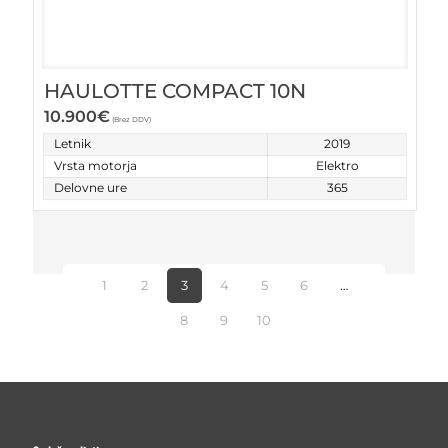
HAULOTTE COMPACT 10N
10.900
€
(Brez DDV)
Letnik
2019
Vrsta motorja
Elektro
Delovne ure
365
1
2
3
4
5
6
…
8
9
10